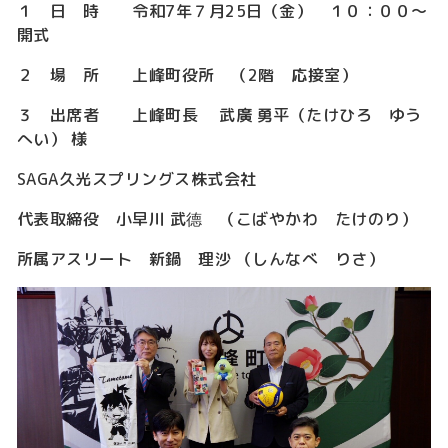
１ 日 時 令和
7
年７月
25
日（金） １０：００～
開式
２ 場 所 上峰町役所 （
2
階 応接室）
３ 出席者 上峰町長 武廣 勇平（たけひろ ゆう
へい） 様
SAGA
久光スプリングス株式会社
代表取締役 小早川 武德 （こばやかわ たけのり）
所属アスリート 新鍋 理沙 （しんなべ りさ）