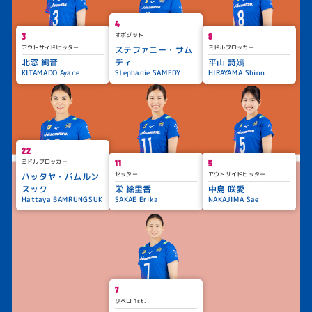
4
オポジット
3
8
アウトサイドヒッター
ミドルブロッカー
ステファニー・サム
北窓 絢音
ディ
平山 詩嫣
KITAMADO Ayane
Stephanie SAMEDY
HIRAYAMA Shion
22
ミドルブロッカー
11
5
セッター
アウトサイドヒッター
ハッタヤ・バムルン
スック
栄 絵里香
中島 咲愛
Hattaya BAMRUNGSUK
SAKAE Erika
NAKAJIMA Sae
7
リベロ 1st.