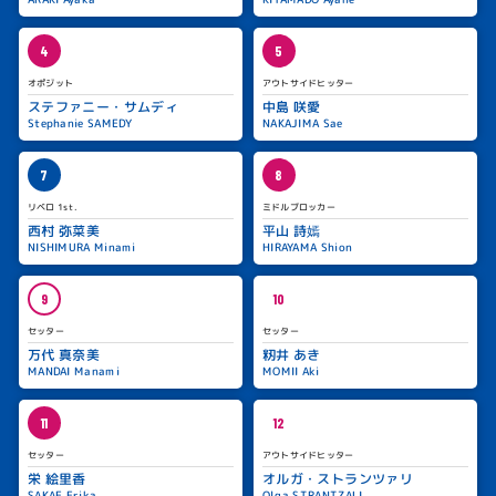
4
5
オポジット
アウトサイドヒッター
ステファニー・サムディ
中島 咲愛
Stephanie SAMEDY
NAKAJIMA Sae
7
8
リベロ 1st.
ミドルブロッカー
西村 弥菜美
平山 詩嫣
NISHIMURA Minami
HIRAYAMA Shion
9
10
セッター
セッター
万代 真奈美
籾井 あき
MANDAI Manami
MOMII Aki
11
12
セッター
アウトサイドヒッター
栄 絵里香
オルガ・ストランツァリ
SAKAE Erika
Olga STRANTZALI