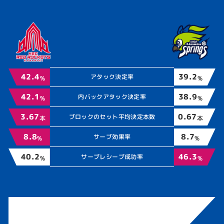
39.2
42.4
アタック決定率
%
%
38.9
42.1
内バックアタック決定率
%
%
0.67
3.67
ブロックのセット平均決定本数
本
本
8.7
8.8
サーブ効果率
%
%
46.3
40.2
サーブレシーブ成功率
%
%
Stats（試合成績）の見方について