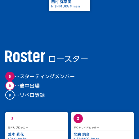
西村 弥菜美
NISHIMURA Minami
…スターティングメンバー
0
…途中出場
0
…リベロ登録
0
2
3
ミドルブロッカー
アウトサイドヒッター
荒木 彩花
北窓 絢音
ARAKI Ayaka
KITAMADO Ayane