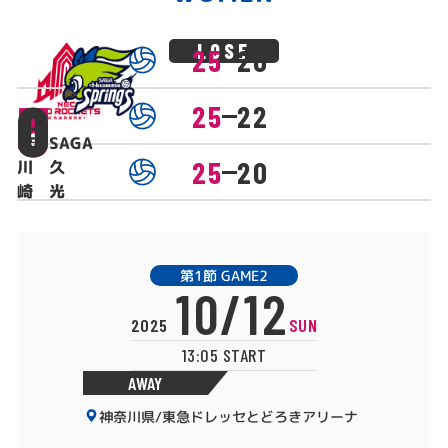
LOSE
25
20
3
0
25
22
NEC
SAGA
25
20
川
久
崎
光
第1節 GAME2
10/12
2025
SUN
13:05 START
AWAY
神奈川県/東急ドレッセとどろきアリーナ