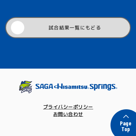
す。
バックアタック決定率=バックアタック得点÷打数
×100
試合結果一覧にもどる
ブロックのセット平均決定本数（本）
ブロックのセット平均決定本数は以下の計算式で算
出されます。
ブロックのセット平均決定本数=ブロック得点 ÷ セ
ット数
プライバシーポリシー
お問い合わせ
Page
Top